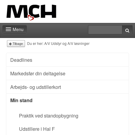
Menu
Kontakt
Du er her:
A/V Udstyr og A/V løsninger
Tilbage
Deadlines
Markedsfør din deltagelse
Arbejds- og udstillerkort
Min stand
Praktik ved standopbygning
Udstillere i Hal F