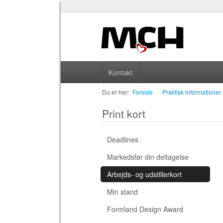
Kontakt
Du er her:
Forside
/
Praktisk informationer
Print kort
Deadlines
Markedsfør din deltagelse
Arbejds- og udstillerkort
Min stand
Formland Design Award