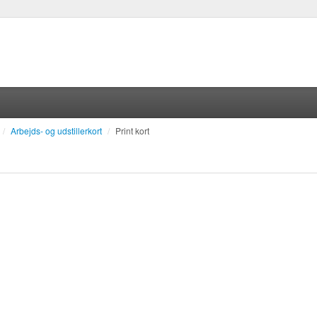
/
Arbejds- og udstillerkort
/
Print kort