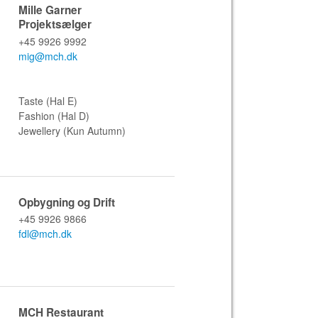
Mille Garner
Projektsælger
+45 9926 9992
mig@mch.dk​
Taste (Hal E)
Fashion (Hal D)
Jewellery (Kun Autumn)
Opbygning og Drift
+45 9926 9866
fdl@mch.dk
MCH Restaurant