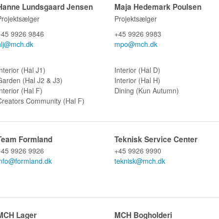
Hanne Lundsgaard Jensen
Maja Hedemark Poulsen
Projektsælger
Projektsælger
+45 9926 9846
+45 9926 9983
hlj@mch.dk​
mpo@mch.dk​
nterior (Hal J1)
Interior (Hal D)
Garden (Hal J2 & J3)
Interior (Hal H)
nterior (Hal F)
Dining (Kun Autumn)
Creators Community (Hal F)
Team Formland
Teknisk Service Center
+45 9926 9926
+45 9926 9990
info@formland.dk
teknisk@mch.dk
MCH Lager
MCH Bogholderi